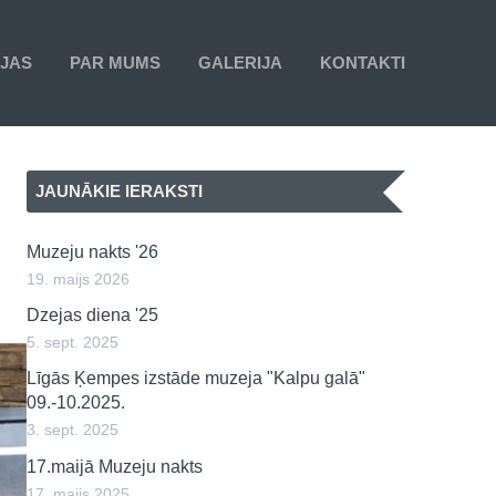
IJAS
PAR MUMS
GALERIJA
KONTAKTI
JAUNĀKIE IERAKSTI
Muzeju nakts '26
19. maijs 2026
Dzejas diena '25
5. sept. 2025
Līgās Ķempes izstāde muzeja "Kalpu galā"
09.-10.2025.
3. sept. 2025
17.maijā Muzeju nakts
17. maijs 2025