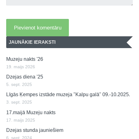
JAUNĀKIE IERAKSTI
Muzeju nakts '26
19. maijs 2026
Dzejas diena '25
5. sept. 2025
Līgās Ķempes izstāde muzeja "Kalpu galā" 09.-10.2025.
3. sept. 2025
17.maijā Muzeju nakts
17. maijs 2025
Dzejas stunda jauniešiem
6. sept. 2024