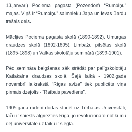
13.janvārī) Pociema pagasta (Pozendorf) “Rumbiņu”
mājās. Viņš ir “Rumbiņu” saimnieku Jāņa un Ievas Bārdu
trešais dēls.
Mācījies Pociema pagasta skolā (1890-1892), Umurgas
draudzes skolā (1892-1895), Limbažu pilsētas skolā
(1895-1898) un Valkas skolotāju seminārā (1899-1901).
Pēc semināra beigšanas sāk strādāt par palīgskolotāju
Katlakalna draudzes skolā. Šajā laikā - 1902.gada
novembrī laikrakstā “Rīgas avīze” tiek publicēts viņa
pirmais dzejolis - “Raibais pavediens”.
1905.gada rudenī dodas studēt uz Tērbatas Universitāti,
taču ir spiests atgriezties Rīgā, jo revolucionāro notikumu
dēļ universitāte uz laiku ir slēgta.