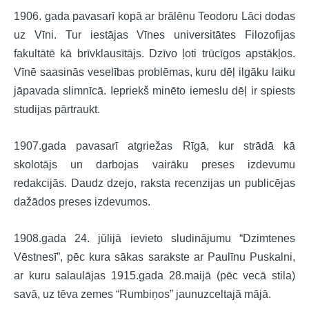
1906. gada pavasarī kopā ar brālēnu Teodoru Lāci dodas
uz Vīni. Tur iestājas Vīnes universitātes Filozofijas
fakultātē kā brīvklausītājs. Dzīvo ļoti trūcīgos apstākļos.
Vīnē saasinās veselības problēmas, kuru dēļ ilgāku laiku
jāpavada slimnīcā. Iepriekš minēto iemeslu dēļ ir spiests
studijas pārtraukt.
1907.gada pavasarī atgriežas Rīgā, kur strādā kā
skolotājs un darbojas vairāku preses izdevumu
redakcijās. Daudz dzejo, raksta recenzijas un publicējas
dažādos preses izdevumos.
1908.gada 24. jūlijā ievieto sludinājumu “Dzimtenes
Vēstnesī”, pēc kura sākas sarakste ar Paulīnu Puskalni,
ar kuru salaulājas 1915.gada 28.maijā (pēc vecā stila)
savā, uz tēva zemes “Rumbiņos” jaunuzceltajā mājā.